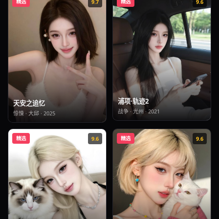
精选
9.7
精选
9.6
浦项·轨迹2
天安之追忆
战争
·
光州
·
2021
惊悚
·
大邱
·
2025
精选
9.6
精选
9.6