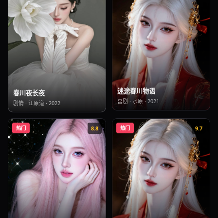
迷途春川物语
春川夜长夜
喜剧
·
水原
·
2021
剧情
·
江原道
·
2022
热门
8.8
热门
9.7