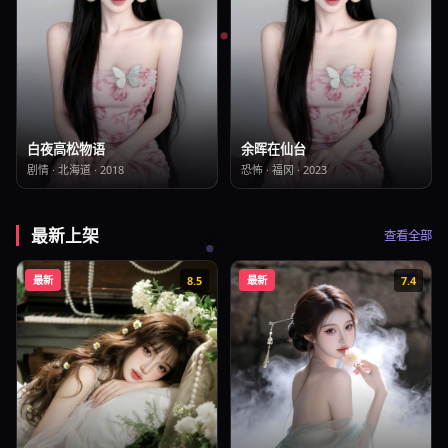
白夜高松物语
余晖在仙台
剧情
·
北海道
·
2018
恐怖
·
福冈
·
2023
最新上架
查看全部
最新
8.5
最新
7.4