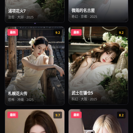
微雨的名古屋
浦项花火7
奇幻
·
京都
·
2025
治愈
·
大邱
·
2025
最新
9.2
最新
9.2
武士在镰仓5
札幌花火传
科幻
·
大阪
·
2025
恐怖
·
冲绳
·
2025
最新
9.7
最新
8.2