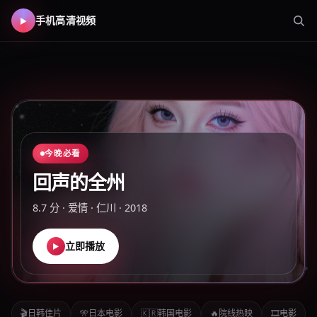
手机高清视频
手机高清视频
-
手机在线看片
今晚必看
回声的全州
8.7
分 ·
爱情
·
仁川
·
2018
立即播放
▶
🎬
日韩佳片
🎌
日本电影
🇰🇷
韩国电影
🔥
院线热映
🎞️
电影