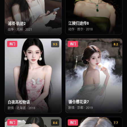
江陵归途传8
浦项·轨迹2
动作
·
首尔
·
2018
战争
·
光州
·
2021
热门
9.5
热门
8.2
镰仓樱花录7
白夜高松物语
剧情
·
京都
·
2019
剧情
·
北海道
·
2018
热门
8.6
热门
7.7