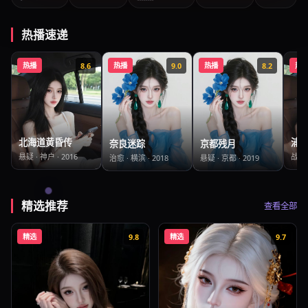
热播速递
热播
8.6
热播
9.0
热播
8.2
热
北海道黄昏传
浦项
奈良迷踪
京都残月
悬疑
·
神户
·
2016
战争
治愈
·
横滨
·
2018
悬疑
·
京都
·
2019
精选推荐
查看全部
精选
9.8
精选
9.7