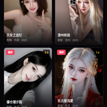
清州终局
天安之追忆
家庭
·
全州
·
2025
惊悚
·
大邱
·
2025
最新
8.8
最新
7.6
名古屋浅夏
镰仓潮汐篇
家庭
·
东京
·
2025
剧情
·
东京
·
2025