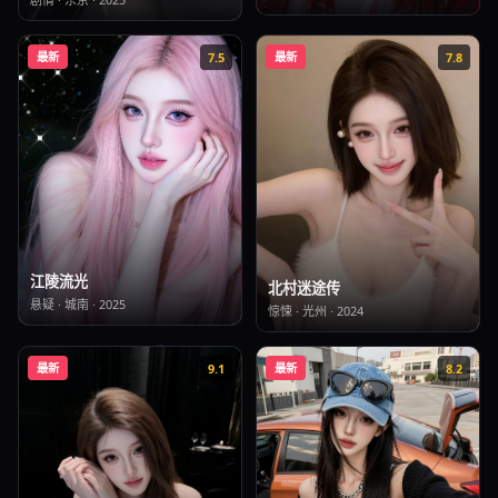
最新
7.5
最新
7.8
江陵流光
北村迷途传
悬疑
·
城南
·
2025
惊悚
·
光州
·
2024
最新
9.1
最新
8.2