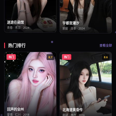
迷途在函馆
宇都宫潮汐
青春
·
东京
·
2024
家庭
·
日本
·
2024
热门排行
查看全部
热门
8.7
热门
8.6
回声的全州
北海道黄昏传
爱情
·
仁川
·
2018
悬疑
·
神户
·
2016