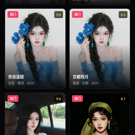
热门
9.0
热门
8.2
奈良迷踪
京都残月
治愈
·
横滨
·
2018
悬疑
·
京都
·
2019
热门
9.6
热门
8.1