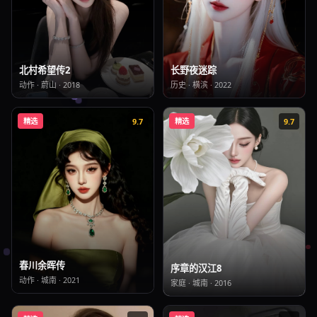
长野夜迷踪
北村希望传2
历史
·
横滨
·
2022
动作
·
蔚山
·
2018
精选
9.7
精选
9.7
春川余晖传
序章的汉江8
动作
·
城南
·
2021
家庭
·
城南
·
2016