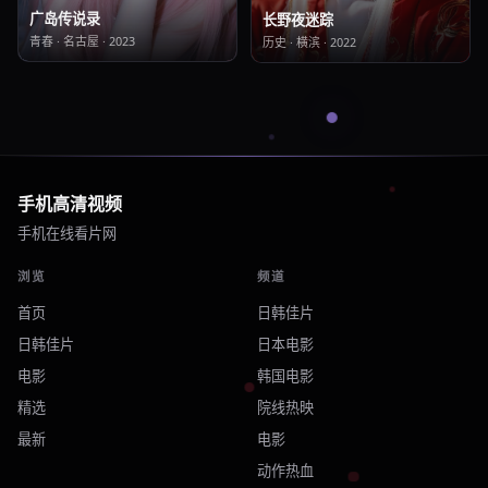
广岛传说录
长野夜迷踪
青春
·
名古屋
·
2023
历史
·
横滨
·
2022
手机高清视频
手机在线看片网
浏览
频道
首页
日韩佳片
日韩佳片
日本电影
电影
韩国电影
精选
院线热映
最新
电影
动作热血