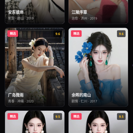
江陵序章
安东彼岸
治愈
·
济州
·
2019
家庭
·
蔚山
·
2019
精选
9.6
精选
9.6
余晖的南山
广岛微雨
剧情
·
仁川
·
2017
青春
·
冲绳
·
2020
精选
9.5
精选
9.5